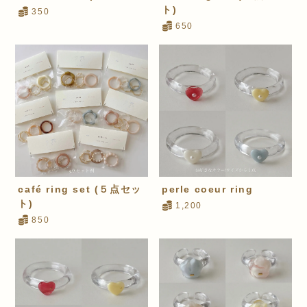
ト)
350
650
café ring set (５点セッ
perle coeur ring
ト)
1,200
850